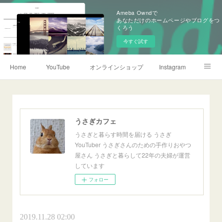
Ameba Owndで
あなただけのホームページやブログをつ
くろう
今すぐ試す
Home
YouTube
オンラインショップ
Instagram
TikTok
X
Threads
うさぎカフェのこと
media
リンク集
うさぎカフェ
うさぎと暮らす時間を届ける うさぎ
YouTuber うさぎさんのための手作りおやつ
屋さん うさぎと暮らして22年の夫婦が運営
しています
フォロー
2019.11.28 02:00