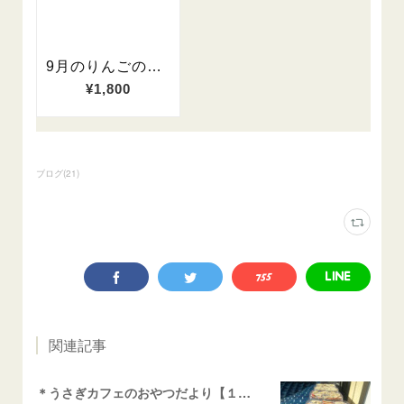
ブログ
(
21
)
関連記事
＊うさぎカフェのおやつだより【１月】＊