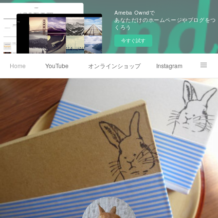
Ameba Owndで
あなただけのホームページやブログをつ
くろう
今すぐ試す
Home
YouTube
オンラインショップ
Instagram
TikTok
X
Threads
うさぎカフェのこと
media
リンク集